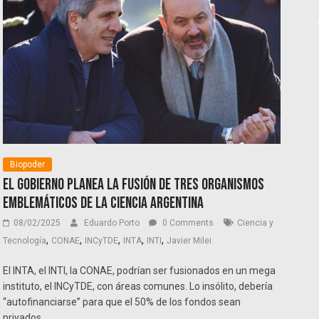
Biopoder
El Gobierno planea la fusión de tres organismos
emblemáticos de la ciencia argentina
08/02/2025
Eduardo Porto
0 Comments
Ciencia y
,
,
,
,
,
Tecnología
CONAE
INCyTDE
INTA
INTI
Javier Milei
El INTA, el INTI, la CONAE, podrían ser fusionados en un mega
instituto, el INCyTDE, con áreas comunes. Lo insólito, debería
“autofinanciarse” para que el 50% de los fondos sean
privados.