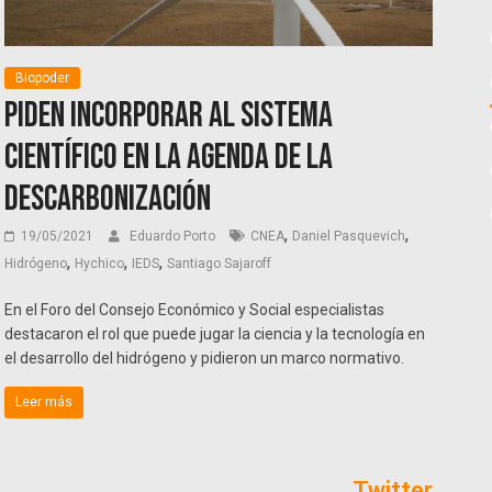
Biopoder
Piden incorporar al sistema
científico en la agenda de la
descarbonización
,
,
19/05/2021
Eduardo Porto
CNEA
Daniel Pasquevich
,
,
,
Hidrógeno
Hychico
IEDS
Santiago Sajaroff
En el Foro del Consejo Económico y Social especialistas
destacaron el rol que puede jugar la ciencia y la tecnología en
el desarrollo del hidrógeno y pidieron un marco normativo.
Leer más
Twitter