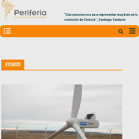
“Lila Lemoine nos va a representar muy bien en la
comisión de Ciencia”, Santiago Santurio
Hychico