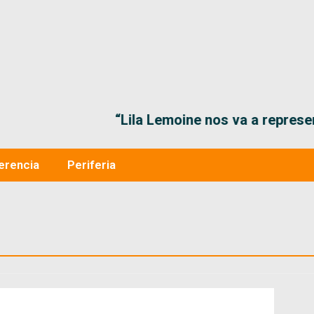
“Lila Lemoine nos va a representar muy bien en
erencia
Periferia