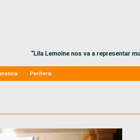
“Lila Lemoine nos va a representar muy bien en
erencia
Periferia