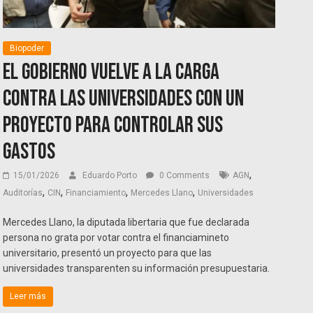
Biopoder
El Gobierno vuelve a la carga
contra las universidades con un
proyecto para controlar sus
gastos
,
15/01/2026
Eduardo Porto
0 Comments
AGN
,
,
,
,
Auditorías
CIN
Financiamiento
Mercedes Llano
Universidades
Mercedes Llano, la diputada libertaria que fue declarada
persona no grata por votar contra el financiamineto
universitario, presentó un proyecto para que las
universidades transparenten su información presupuestaria.
Leer más