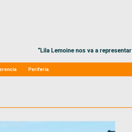
“Lila Lemoine nos va a representar muy bien en
erencia
Periferia