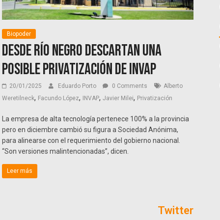
Biopoder
Desde Río Negro descartan una
posible privatización de INVAP
20/01/2025
Eduardo Porto
0 Comments
Alberto
,
,
,
,
Weretilneck
Facundo López
INVAP
Javier Milei
Privatización
La empresa de alta tecnología pertenece 100% a la provincia
pero en diciembre cambió su figura a Sociedad Anónima,
para alinearse con el requerimiento del gobierno nacional.
“Son versiones malintencionadas”, dicen.
Leer más
Twitter