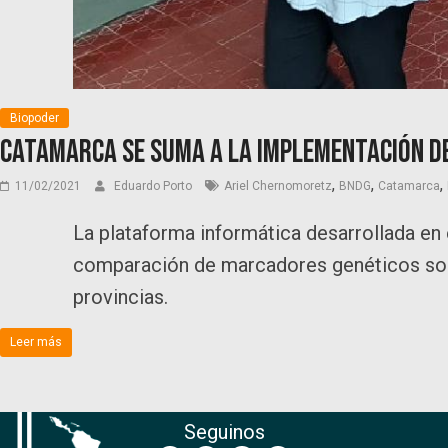
Biopoder
Catamarca se suma a la implementación d
,
,
,
11/02/2021
Eduardo Porto
Ariel Chernomoretz
BNDG
Catamarca
La plataforma informática desarrollada en 
comparación de marcadores genéticos sobr
provincias.
Leer más
Seguinos