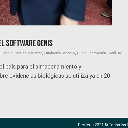
el software GENis
,
,
,
,
Eugenia Rosales Matienzo
Fundación Sadosky
GENIs
Innovación.
Raúl Jalil
el país para el almacenamiento y
e evidencias biológicas se utiliza ya en 20
Periferia 2021 © Todos los