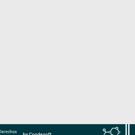
 Derechos
by Coodesoft