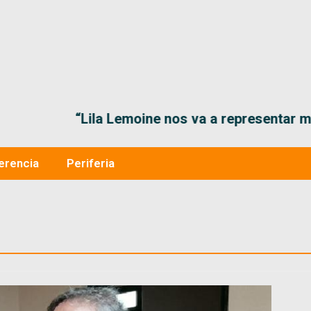
“Lila Lemoine nos va a representar muy bien en
erencia
Periferia