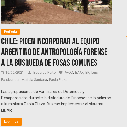
Periferia
Chile: piden incorporar al Equipo
Argentino de Antropología Forense
a la búsqueda de fosas comunes
,
,
,
16/02/2021
Eduardo Porto
AFDD
EAAF
EP
Luis
,
,
Fondebrider
Mariela Santana
Paola Plaza
Las agrupaciones de Familiares de Detenidos y
Desaparecidos durante la dictadura de Pinochet se lo pidieron
a la ministra Paola Plaza. Buscan implementar el sistema
LIDAR.
Leer más