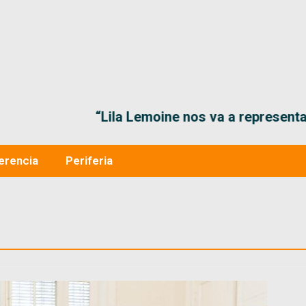
“Lila Lemoine nos va a representar muy bien en
erencia
Periferia