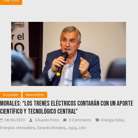
Leer más
Biopoder
Newsletter
Morales: “Los trenes eléctricos contarán con un aporte
científico y tecnológico central”
,
08/06/2023
Eduardo Porto
0 Comments
Energía Solar
,
,
,
Energías renovables
Gerardo Morales
Jujuy
Litio