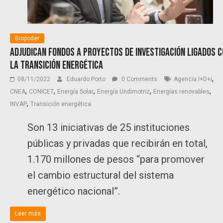
Biopoder
Adjudican fondos a proyectos de investigación ligados 
la transición energética
,
08/11/2022
Eduardo Porto
0 Comments
Agencia I+D+i
,
,
,
,
,
CNEA
CONICET
Energía Solar
Energía Undimotriz
Energías renovables
,
INVAP
Transición energética
Son 13 iniciativas de 25 instituciones
públicas y privadas que recibirán en total,
1.170 millones de pesos “para promover
el cambio estructural del sistema
energético nacional”.
Leer más