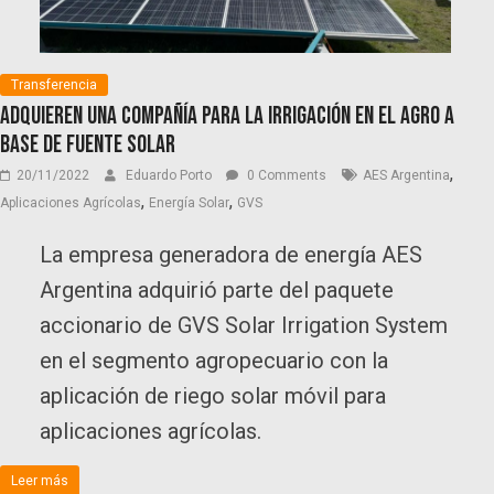
Transferencia
Adquieren una compañía para la irrigación en el agro a
base de fuente solar
,
20/11/2022
Eduardo Porto
0 Comments
AES Argentina
,
,
Aplicaciones Agrícolas
Energía Solar
GVS
La empresa generadora de energía AES
Argentina adquirió parte del paquete
accionario de GVS Solar Irrigation System
en el segmento agropecuario con la
aplicación de riego solar móvil para
aplicaciones agrícolas.
Leer más