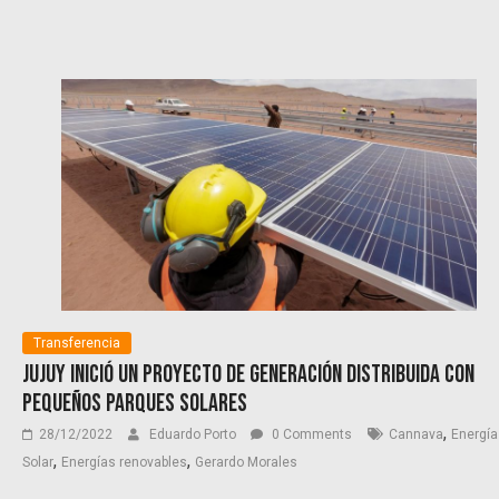
Transferencia
Jujuy inició un proyecto de generación distribuida con
pequeños parques solares
,
28/12/2022
Eduardo Porto
0 Comments
Cannava
Energía
,
,
Solar
Energías renovables
Gerardo Morales