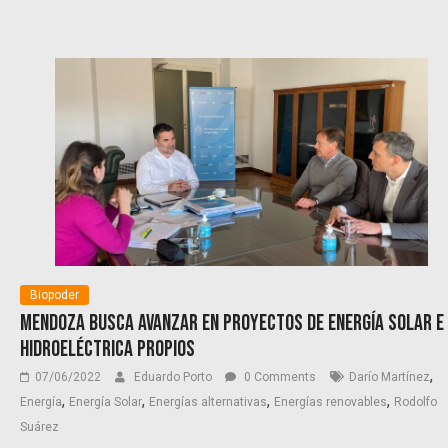
Biopoder
Mendoza busca avanzar en proyectos de energía solar e
hidroeléctrica propios
,
07/06/2022
Eduardo Porto
0 Comments
Darío Martínez
,
,
,
,
Energía
Energía Solar
Energías alternativas
Energías renovables
Rodolfo
Suárez