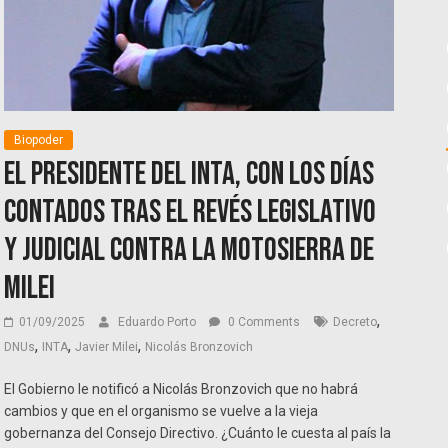
Biopoder
El presidente del INTA, con los días
contados tras el revés legislativo
y judicial contra la motosierra de
Milei
,
01/09/2025
Eduardo Porto
0 Comments
Decreto
,
,
,
DNUs
INTA
Javier Milei
Nicolás Bronzovich
El Gobierno le notificó a Nicolás Bronzovich que no habrá
cambios y que en el organismo se vuelve a la vieja
gobernanza del Consejo Directivo. ¿Cuánto le cuesta al país la