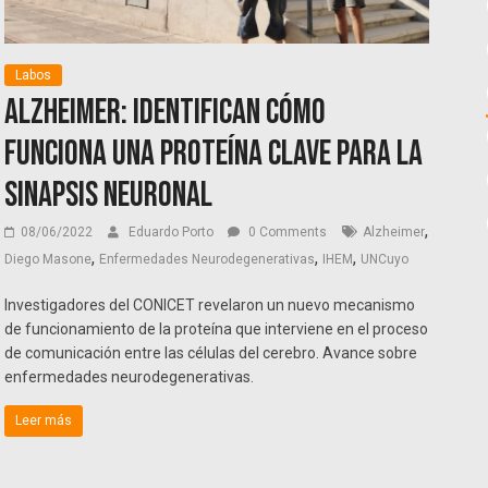
Labos
Alzheimer: Identifican cómo
funciona una proteína clave para la
sinapsis neuronal
,
08/06/2022
Eduardo Porto
0 Comments
Alzheimer
,
,
,
Diego Masone
Enfermedades Neurodegenerativas
IHEM
UNCuyo
Investigadores del CONICET revelaron un nuevo mecanismo
de funcionamiento de la proteína que interviene en el proceso
de comunicación entre las células del cerebro. Avance sobre
enfermedades neurodegenerativas.
Leer más