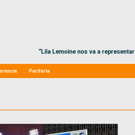
“Lila Lemoine nos va a representar muy bien en
erencia
Periferia