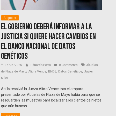
Biopoder
El Gobierno deberá informar a la
Justicia si quiere hacer cambios en
el Banco Nacional de Datos
Genéticos
15/06/2025
Eduardo Porto
0 Comments
Abuelas
,
,
,
,
de Plaza de Mayo
Alicia Vence
BNDG
Datos Genéticos
Javier
Milei
Así lo resolvió la Jueza Alicia Vence tras el amparo
presentado por Abuelas de Plaza de Mayo había para que se
resguarden las muestras para localizar a los cientos de nietos
que aún buscan.