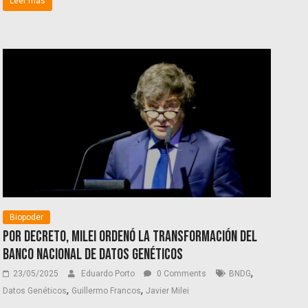
Leer más
Biopoder
Por decreto, Milei ordenó la transformación del
Banco Nacional de Datos Genéticos
,
23/05/2025
Eduardo Porto
0 Comments
BNDG
,
,
Datos Genéticos
Guillermo Francos
Javier Milei