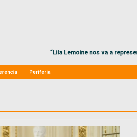
“Lila Lemoine nos va a representar muy bien en
erencia
Periferia