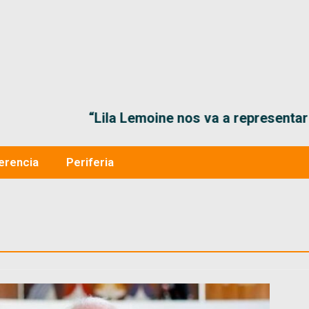
“Lila Lemoine nos va a representar muy bien en
erencia
Periferia