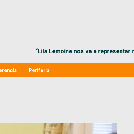
“Lila Lemoine nos va a representar muy bien en
erencia
Periferia