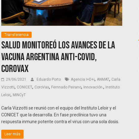
Transferencia
Salud monitoreó los avances de la
vacuna argentina anti-Covid,
CoroVax
,
,
29/06/2021
Eduardo Porto
Agencia I+D+i
ANMAT
Carla
,
,
,
,
,
Vizzotti
CONICET
CoroVax
Fernnado Peirano
Innovación.
Instituto
,
Leloir
MINCyT
Carla Vizzotti se reunió con el equipo del Instituto Leloir y el
CONICET que la desarrolla. En fase preclínica tuvo una
respuesta inmune potente contra el virus con una sola dosis.
Leer más