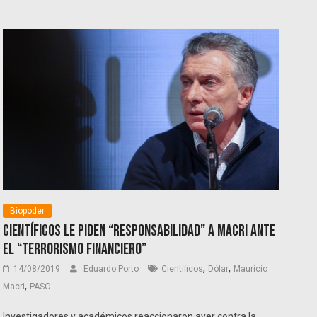
Biopoder
Científicos le piden “responsabilidad” a Macri ante
el “terrorismo financiero”
,
,
14/08/2019
Eduardo Porto
Científicos
Dólar
Mauricio
,
Macri
PASO
Investigadores y académicos reaccionaron ayer contra la