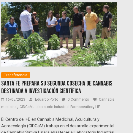
Transferencia
Santa Fe prepara su segunda cosecha de cannabis
destinada a investigación científica
16/05/2023
Eduardo Porto
0 Comments
Cannabis
,
,
,
medicinal
CIDCaM
Laboratorio Industrial Farmacéutico
LIF
El Centro de I+D en Cannabis Medicinal, Acuicultura y
Agroecología (CIDCaM) trabaja en el desarrollo experimental
de Cannabis Sativa L para abastecer al Laboratorio Industrial