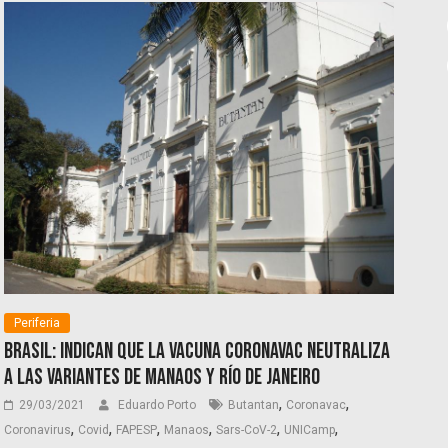
Periferia
Brasil: indican que la vacuna CoronaVac neutraliza
a las variantes de Manaos y Río de Janeiro
,
,
29/03/2021
Eduardo Porto
Butantan
Coronavac
,
,
,
,
,
,
Coronavirus
Covid
FAPESP
Manaos
Sars-CoV-2
UNICamp