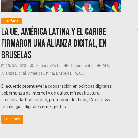
Periferia
La UE, América Latina y el Caribe
firmaron una alianza digital, en
Bruselas
,
19/07/2023
Eduardo Porto
0 Comments
ALC
,
,
,
,
Alianza Digital
América Latina
Bruselas
IA
UE
El acuerdo promueve la cooperación en políticas digitales,
gobernanza de internet y de datos, infraestructura,
conectividad, seguridad, protección de datos, IA y nuevas
tecnologías digitales emergentes.
Leer más