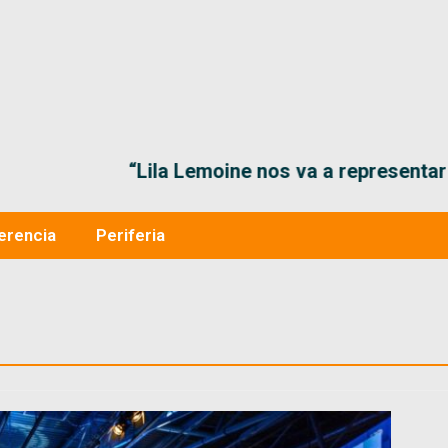
“Lila Lemoine nos va a representar muy bien en
erencia
Periferia