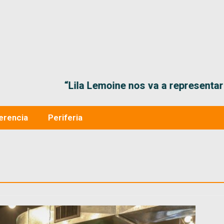
“Lila Lemoine nos va a representar muy bien en
erencia
Periferia