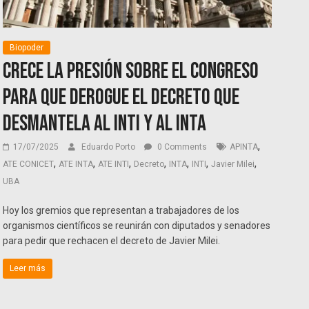
Biopoder
Crece la presión sobre el Congreso
para que derogue el decreto que
desmantela al INTI y al INTA
,
17/07/2025
Eduardo Porto
0 Comments
APINTA
,
,
,
,
,
,
,
ATE CONICET
ATE INTA
ATE INTI
Decreto
INTA
INTI
Javier Milei
UBA
Hoy los gremios que representan a trabajadores de los
organismos científicos se reunirán con diputados y senadores
para pedir que rechacen el decreto de Javier Milei.
Leer más