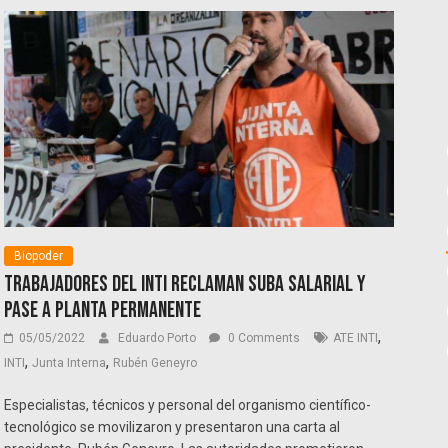
Biopoder
Trabajadores del INTI reclaman suba salarial y
pase a planta permanente
,
05/05/2022
Eduardo Porto
0 Comments
ATE INTI
,
,
INTI
Junta Interna
Rubén Geneyro
Especialistas, técnicos y personal del organismo científico-
tecnológico se movilizaron y presentaron una carta al