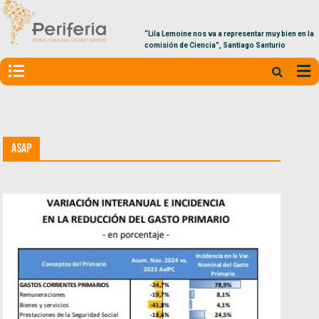
“Lila Lemoine nos va a representar muy bien en la
comisión de Ciencia”, Santiago Santurio
ASAP