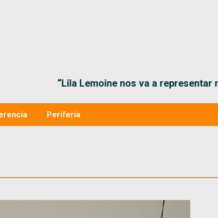
“Lila Lemoine nos va a representar muy bien en
erencia
Periferia