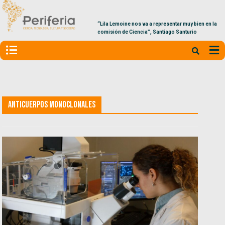
“Lila Lemoine nos va a representar muy bien en la
comisión de Ciencia”, Santiago Santurio
Anticuerpos monoclonales