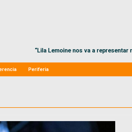
“Lila Lemoine nos va a representar muy bien en
erencia
Periferia