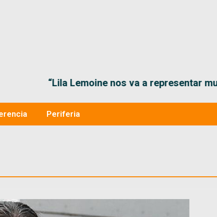
“Lila Lemoine nos va a representar muy bien en
erencia
Periferia