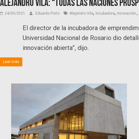
Alejandro Vila: “Todas las naciones próspe
,
,
,
24/05/2021
Eduardo Porto
Alejandro Vila
Incubadora
Innovación.
El director de la incubadora de emprendim
Universidad Nacional de Rosario dio detalle
innovación abierta”, dijo.
Leer más