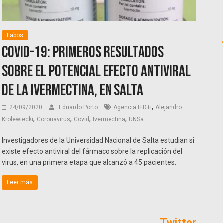
Labos
COVID-19: primeros resultados
sobre el potencial efecto antiviral
de la Ivermectina, en Salta
,
24/09/2020
Eduardo Porto
Agencia I+D+i
Alejandro
,
,
,
,
Krolewiecki
Coronavirus
Covid
Ivermectina
UNSa
Investigadores de la Universidad Nacional de Salta estudian si
existe efecto antiviral del fármaco sobre la replicación del
virus, en una primera etapa que alcanzó a 45 pacientes.
Leer más
Twitter