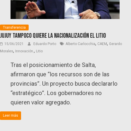
Transferencia
Jujuy tampoco quiere la nacionalización el litio
,
,
15/06/2021
Eduardo Porto
Alberto Carlocchia
CAEM
Gerardo
,
,
Morales
Innovación.
Litio
Tras el posicionamiento de Salta,
afirmaron que “los recursos son de las
provincias”. Un proyecto busca declararlo
“estratégico”. Los gobernadores no
quieren valor agregado.
Leer más