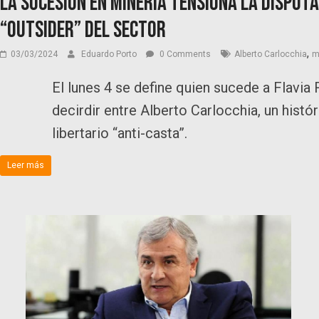
La sucesión en Minería tensiona la disput
“outsider” del sector
,
03/03/2024
Eduardo Porto
0 Comments
Alberto Carlocchia
m
El lunes 4 se define quien sucede a Flavia 
decirdir entre Alberto Carlocchia, un histór
libertario “anti-casta”.
Leer más