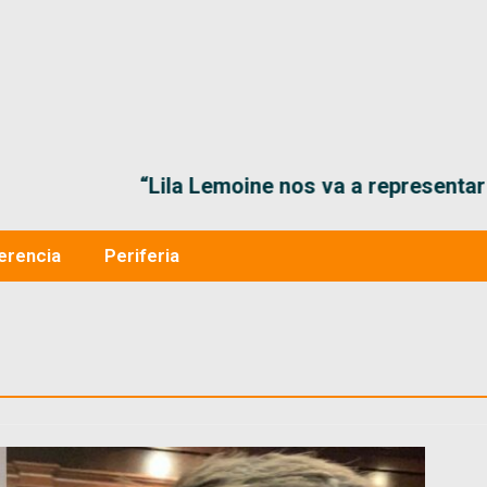
“Lila Lemoine nos va a representar muy bien en
erencia
Periferia