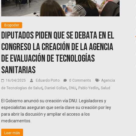
Biopoder
Diputados piden que se debata en el
Congreso la creación de la Agencia
de Evaluación de Tecnologías
Sanitarias
16/04/2025
Eduardo Porto
0 Comments
Agencia
,
,
,
,
de Tecnologías de Salud
Daniel Gollan
DNU
Pablo Yedlin
Salud
El Gobierno anunció su creación vía DNU. Legisladores y
especialistas aseguran que sería clave su creación por ley
para abrir la discusión y ampliar el acceso a los
medicamentos.
Leer más