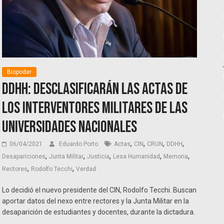
Biopoder
DDHH: Desclasificarán las actas de
los interventores militares de las
universidades nacionales
,
,
,
,
06/04/2021
Eduardo Porto
Actas
CIN
CRUN
DDHH
,
,
,
,
,
Desapariciones
Junta Militar
Justicia
Lesa Humanidad
Memoria
,
,
Rectores
Rodolfo Tecchi
Verdad
Lo decidió el nuevo presidente del CIN, Rodolfo Tecchi. Buscan
aportar datos del nexo entre rectores y la Junta Militar en la
desaparición de estudiantes y docentes, durante la dictadura.