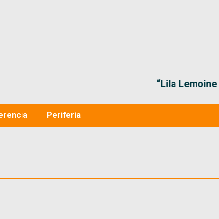
“Lila Lemoine nos va a representar
erencia
Periferia