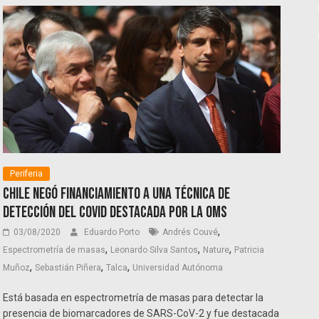
Periferia
Chile negó financiamiento a una técnica de
detección del COVID destacada por la OMS
,
03/08/2020
Eduardo Porto
Andrés Couvé
,
,
,
Espectrometría de masas
Leonardo Silva Santos
Nature
Patricia
,
,
,
Muñoz
Sebastián Piñera
Talca
Universidad Autónoma
Está basada en espectrometría de masas para detectar la
presencia de biomarcadores de SARS-CoV-2 y fue destacada