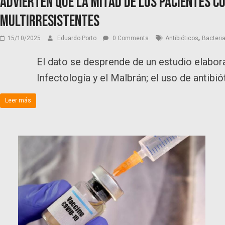
Advierten que la mitad de los pacientes c
multirresistentes
,
15/10/2025
Eduardo Porto
0 Comments
Antibióticos
Bacteri
El dato se desprende de un estudio elabor
Infectología y el Malbrán; el uso de antibió
Leer más