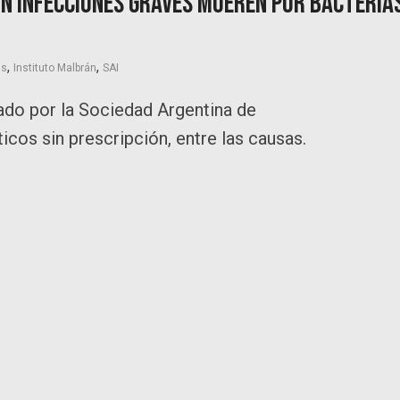
on infecciones graves mueren por bacteria
,
,
as
Instituto Malbrán
SAI
ado por la Sociedad Argentina de
ticos sin prescripción, entre las causas.