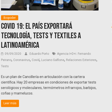
Biopoder
COVID 19: El país exportará
tecnología, tests y textiles a
Latinoamérica
09/09/2020
Eduardo Porto
Agencia I+D+i. Fernando
,
,
,
,
,
Peirano
Coronavirus
Covid
Luciano Galfione
Relaciones Exteriores
Tests
Es un plan de Cancillería en articulación con la cartera
científica. Hay 20 empresas en condiciones de exportar tests
serológicos y moleculares, termómetros infrarrojos, barbijos,
cofias y mamelucos.
Leer más