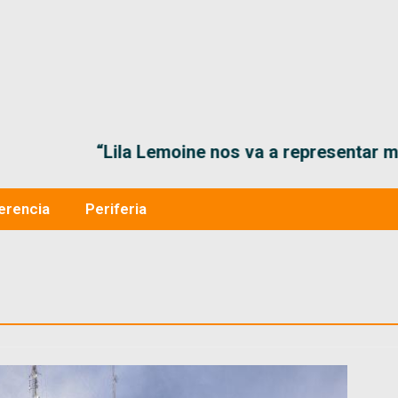
“Lila Lemoine nos va a representar muy bien en
erencia
Periferia