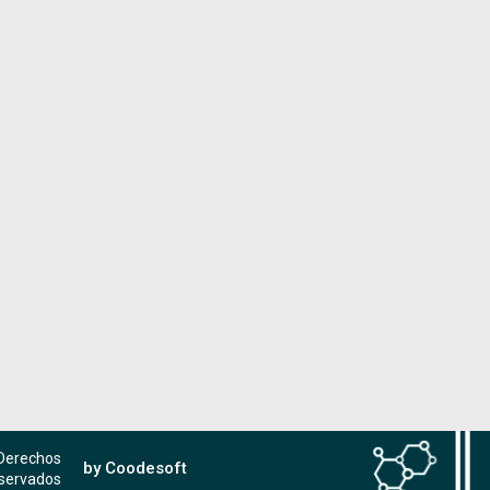
 Derechos
by Coodesoft
servados