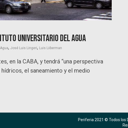
tituto Universitario del Agua
,
,
l Agua
José Luis Lingeri
Luis Liiberman
es, en la CABA, y tendrá “una perspectiva
s hídricos, el saneamiento y el medio
Periferia 2021 © Todos los
Re