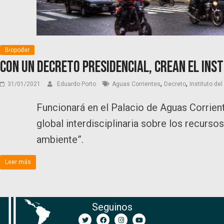
Biopoder
Con un decreto presidencial, crean el Ins
,
,
31/01/2021
Eduardo Porto
Aguas Corrientes
Decreto
Instituto de
Funcionará en el Palacio de Aguas Corrient
global interdisciplinaria sobre los recurso
ambiente”.
Leer más
Seguinos