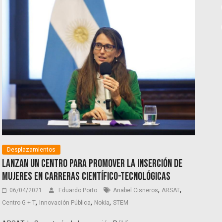
Desplazamientos
Lanzan un Centro para promover la inserción de
mujeres en carreras científico-tecnológicas
,
,
06/04/2021
Eduardo Porto
Anabel Cisneros
ARSAT
,
,
,
Centro G + T
Innovación Pública
Nokia
STEM