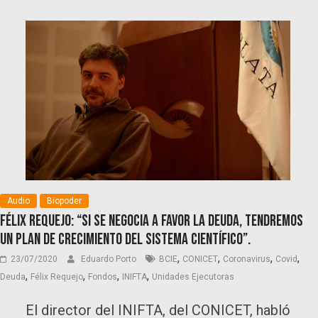
Audio
Biopoder
Félix Requejo: “Si se negocia a favor la deuda, tendremos
un plan de crecimiento del sistema científico”.
,
,
,
,
23/07/2020
Eduardo Porto
BCIE
CONICET
Coronavirus
Covid
,
,
,
,
Deuda
Félix Requejo
Fondos
INIFTA
Unidades Ejecutoras
El director del INIFTA, del CONICET, habló