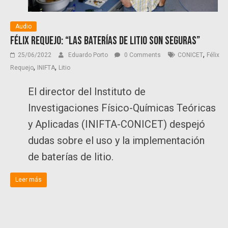
Audio
Félix Requejo: “Las baterías de litio son seguras”
,
25/06/2022
Eduardo Porto
0 Comments
CONICET
Félix
,
,
Requejo
INIFTA
Litio
El director del Instituto de
Investigaciones Físico-Químicas Teóricas
y Aplicadas (INIFTA-CONICET) despejó
dudas sobre el uso y la implementación
de baterías de litio.
Leer más