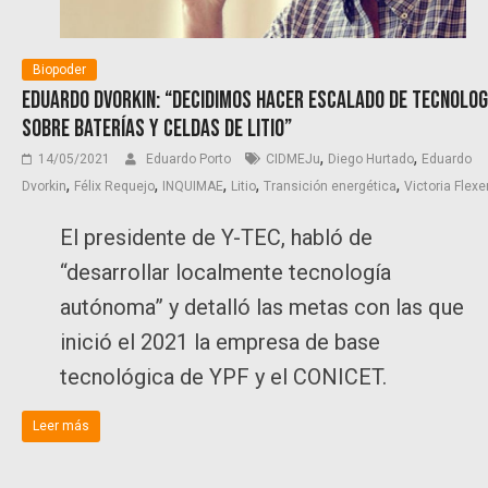
Biopoder
Eduardo Dvorkin: “Decidimos hacer escalado de tecnolog
sobre baterías y celdas de litio”
,
,
14/05/2021
Eduardo Porto
CIDMEJu
Diego Hurtado
Eduardo
,
,
,
,
,
Dvorkin
Félix Requejo
INQUIMAE
Litio
Transición energética
Victoria Flexe
El presidente de Y-TEC, habló de
“desarrollar localmente tecnología
autónoma” y detalló las metas con las que
inició el 2021 la empresa de base
tecnológica de YPF y el CONICET.
Leer más