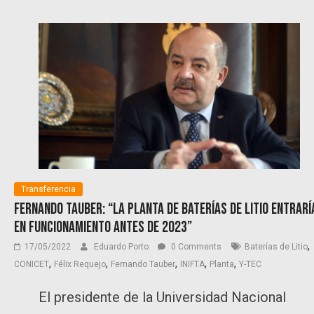
Transferencia
Fernando Tauber: “La planta de baterías de litio entrarí
en funcionamiento antes de 2023”
,
17/05/2022
Eduardo Porto
0 Comments
Baterías de Litio
,
,
,
,
,
CONICET
Félix Requejo
Fernando Tauber
INIFTA
Planta
Y-TEC
El presidente de la Universidad Nacional