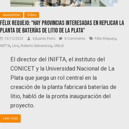
Newsletter
Video
Félix Requejo: “Hay provincias interesadas en replicar la
planta de baterías de litio de La Plata”
,
15/12/2022
Eduardo Porto
0 Comments
Félix Requejo
,
,
,
INIFTA
Litio
Roberto Salvarezza
UNiLib
El director del INIFTA, el instituto del
CONICET y la Universidad Nacional de La
Plata que juega un rol central en la
creación de la planta fabricará baterías de
litio, habló de la pronta inauguración del
proyecto.
Leer más