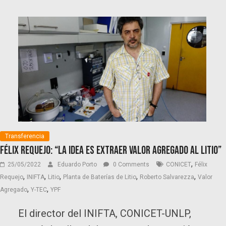
Transferencia
Félix Requejo: “La idea es extraer valor agregado al litio”
,
25/05/2022
Eduardo Porto
0 Comments
CONICET
Félix
,
,
,
,
,
Requejo
INIFTA
Litio
Planta de Baterías de Litio
Roberto Salvarezza
Valor
,
,
Agregado
Y-TEC
YPF
El director del INIFTA, CONICET-UNLP,