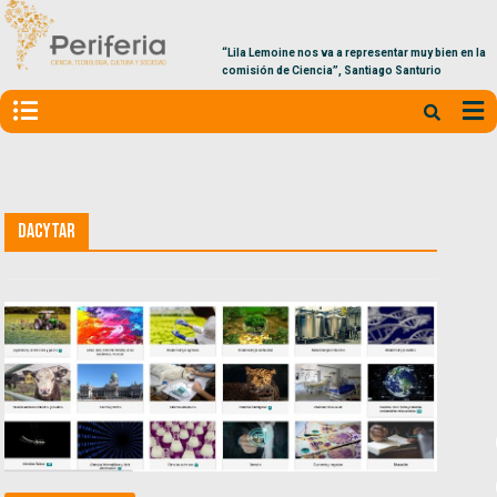
“Lila Lemoine nos va a representar muy bien en la
comisión de Ciencia”, Santiago Santurio
DaCyTAr