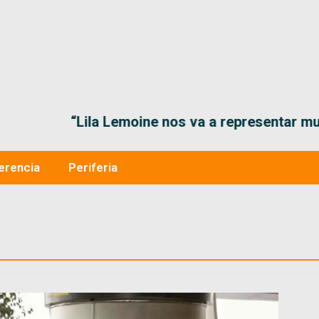
“Lila Lemoine nos va a representar muy bien en
erencia
Periferia