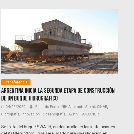
Transferencia
Argentina inicia la segunda etapa de construcción
de un Buque Hidrográfico
,
,
04/06/2020
Eduardo Porto
Almirante Storni
CINAR
,
,
,
,
Hidrografía
Innovación.
Oceanografía
Swath
TANDANOR
Se trata del buque SWATH, en desarrollo en las instalaciones
del Astillero Storni, que será usado para investigación en