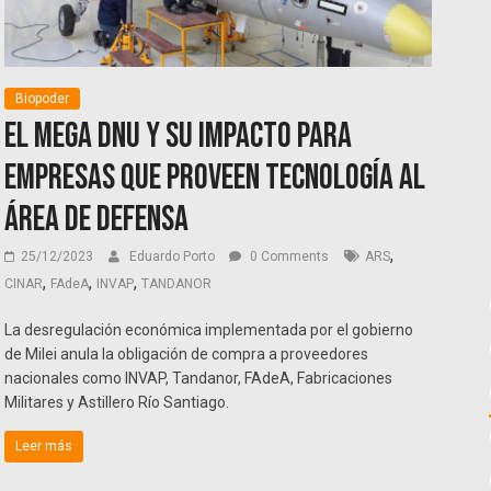
Biopoder
El mega DNU y su impacto para
empresas que proveen tecnología al
área de Defensa
,
25/12/2023
Eduardo Porto
0 Comments
ARS
,
,
,
CINAR
FAdeA
INVAP
TANDANOR
La desregulación económica implementada por el gobierno
de Milei anula la obligación de compra a proveedores
nacionales como INVAP, Tandanor, FAdeA, Fabricaciones
Militares y Astillero Río Santiago.
Leer más