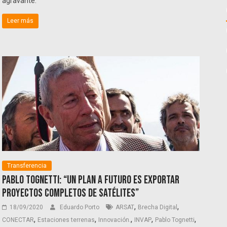
agravante.
Leer más
Transferencia
Pablo Tognetti: “Un plan a futuro es exportar
proyectos completos de satélites”
,
,
18/09/2020
Eduardo Porto
ARSAT
Brecha Digital
,
,
,
,
,
CONECTAR
Estaciones terrenas
Innovación.
INVAP
Pablo Tognetti