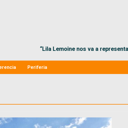
“Lila Lemoine nos va a representar muy bien en
erencia
Periferia