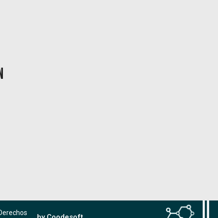
n
 Derechos
by Coodesoft