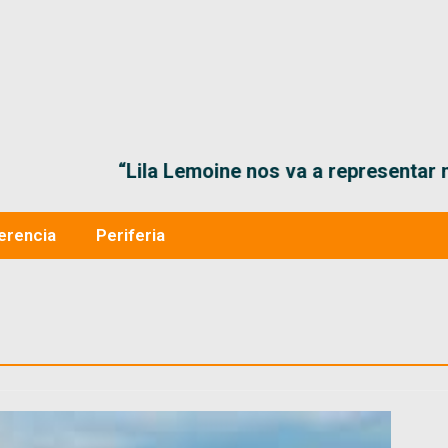
“Lila Lemoine nos va a representar muy bien en
erencia
Periferia