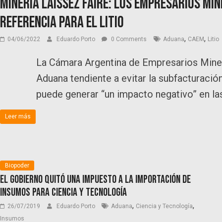
Minería Laissez Faire: Los empresarios min
referencia para el litio
,
,
04/06/2022
Eduardo Porto
0 Comments
Aduana
CAEM
Litio
La Cámara Argentina de Empresarios Mine
Aduana tendiente a evitar la subfacturació
puede generar “un impacto negativo” en las
Leer más
Biopoder
El Gobierno quitó una impuesto a la importación de
insumos para ciencia y tecnología
,
,
26/07/2019
Eduardo Porto
Aduana
Ciencia y Tecnología
Insumos