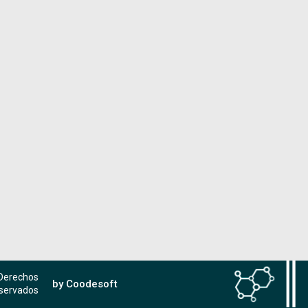
 Derechos
by Coodesoft
servados