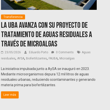
Transferencia
La UBA avanza con su proyecto de
tratamiento de aguas residuales a
través de microalgas
23/05/2026
Eduardo Porto
0 Comments
Aguas
,
,
,
,
residuales
AYSA
Biofertilizantes
FAUBA
Microalgas
La iniciativa impulsada junto a AySA se inauguró en 2023.
Mediante microorganismos depura 12 mil litros de aguas
residuales urbanas, reduciendo scontaminantes y generando
materia prima para biofertilizantes.
Leer más