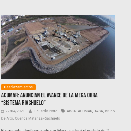
Desplazamientos
ACUMAR: Anuncian el avance de la mega obra
“Sistema Riachuelo”
,
,
,
22/04/2021
Eduardo Porto
ABSA
ACUMAR
AYSA
Bruno
,
De Alto
Cuenca Matanza-Riachuelo
El proyecto, desfinanciado por Macri, evitará el vertido de 2