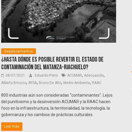
Desplazamientos
¿Hasta dónde es posible revertir el estado de
contaminación del Matanza-Riachuelo?
,
,
08/07/2021
Eduardo Porto
ACUMAR
Adecuación
,
,
,
,
Alberto Briozzo
AYSA
Bruno De Alto
Medio Ambiente
RAAC
800 industrias aún son consideradas “contaminantes”. Lejos
del punitivismo y la desinversión ACUMAR y la RAAC hacen
foco en la infraestructura, la territorialidad, la tecnología, la
gobernanza y los cambios de prácticas culturales.
Leer más