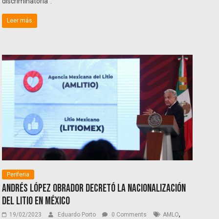
discriminatoria”.
Leer más
Periferia
Andrés López Obrador decretó la nacionalización
del litio en México
,
19/02/2023
Eduardo Porto
0 Comments
AMLO