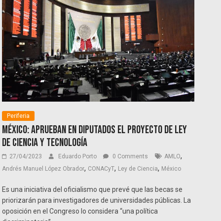
Periferia
México: Aprueban en Diputados el proyecto de Ley
de Ciencia y Tecnología
,
27/04/2023
Eduardo Porto
0 Comments
AMLO
,
,
,
Andrés Manuel López Obrador
CONACyT
Ley de Ciencia
México
Es una iniciativa del oficialismo que prevé que las becas se
priorizarán para investigadores de universidades públicas. La
oposición en el Congreso lo considera “una política