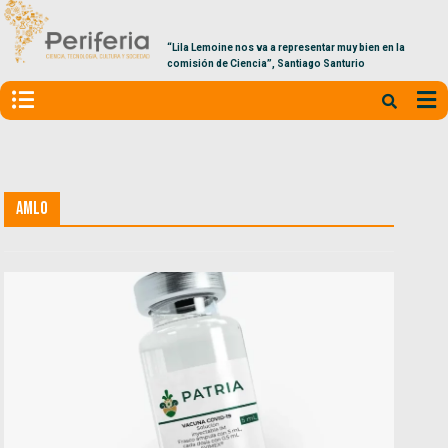
“Lila Lemoine nos va a representar muy bien en la
comisión de Ciencia”, Santiago Santurio
AMLO